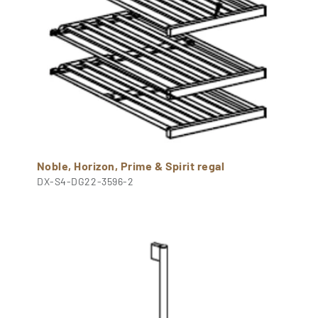
Noble, Horizon, Prime & Spirit regal
DX-S4-DG22-3596-2