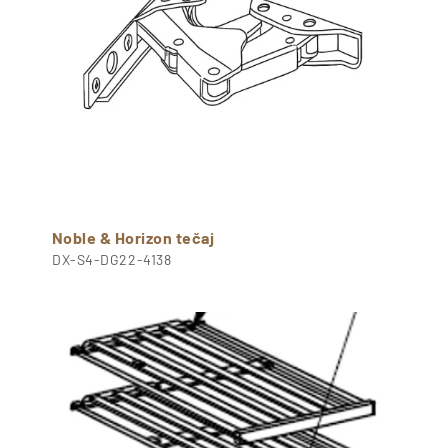
Noble & Horizon tečaj
DX-S4-DG22-4138