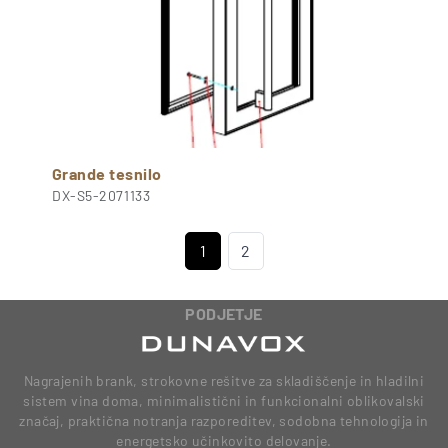
Grande tesnilo
DX-S5-2071133
1
2
PODJETJE
Nagrajenih brank, strokovne rešitve za skladiščenje in hladilni
sistem vina doma, minimalistični in funkcionalni oblikovalski
značaj, praktična notranja razporeditev, sodobna tehnologija in
energetsko učinkovito delovanje.