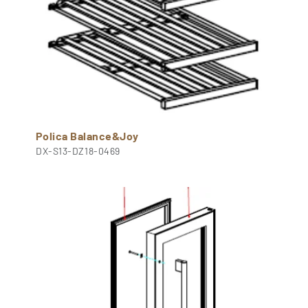
Polica Balance&Joy
DX-S13-DZ18-0469