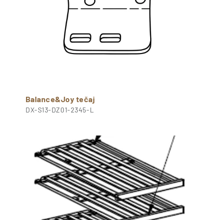
Balance&Joy tečaj
DX-S13-DZ01-2345-L