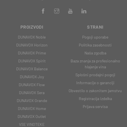
PROIZVODI
STRANI
DUNAVOX Noble
Pogoji uporabe
DUNAVOX Horizon
Politika zasebnosti
DUNAVOX Prime
Naša zgodba
DUNAVOX Spirit
Baza znanja za profesionalno
hlajenje vina
DUNAVOX Balance
Splošni prodajni pogoji
DUNAVOX Joy
Informacije o garanciji
DUNAVOX Flow
Obvestilo o zakonitem jamstvu
DUNAVOX Sera
Registracija izdelka
DUNAVOX Grande
Prijava servisa
DUNAVOX Home
DUNAVOX Outlet
VSE VINOTEKE