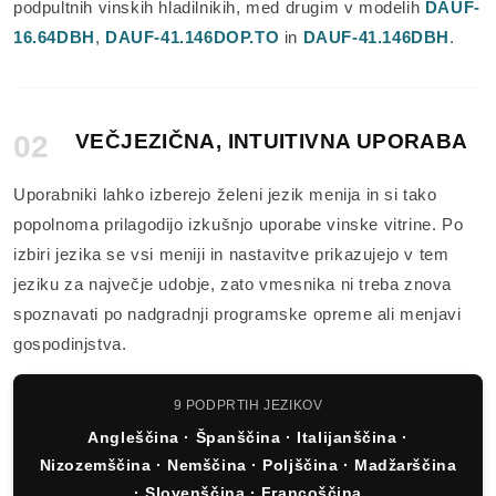
podpultnih vinskih hladilnikih, med drugim v modelih
DAUF-
16.64DBH
,
DAUF-41.146DOP.TO
in
DAUF-41.146DBH
.
02
VEČJEZIČNA, INTUITIVNA UPORABA
Uporabniki lahko izberejo želeni jezik menija in si tako
popolnoma prilagodijo izkušnjo uporabe vinske vitrine. Po
izbiri jezika se vsi meniji in nastavitve prikazujejo v tem
jeziku za največje udobje, zato vmesnika ni treba znova
spoznavati po nadgradnji programske opreme ali menjavi
gospodinjstva.
9 PODPRTIH JEZIKOV
Angleščina · Španščina · Italijanščina ·
Nizozemščina · Nemščina · Poljščina · Madžarščina
· Slovenščina · Francoščina