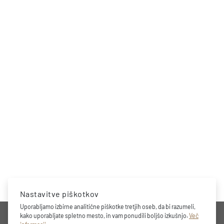
Nastavitve piškotkov
Uporabljamo izbirne analitične piškotke tretjih oseb, da bi razumeli,
PODJETJE
kako uporabljate spletno mesto, in vam ponudili boljšo izkušnjo.
Več