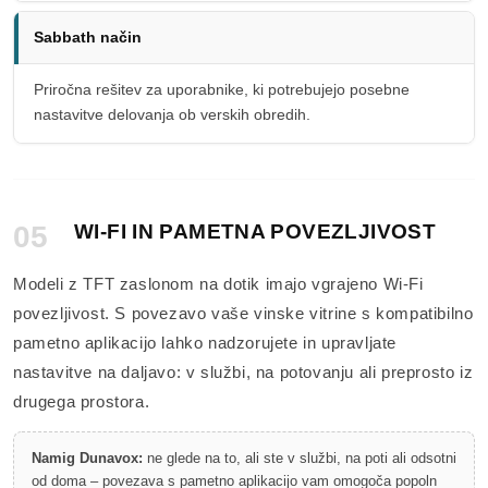
Sabbath način
Priročna rešitev za uporabnike, ki potrebujejo posebne
nastavitve delovanja ob verskih obredih.
05
WI-FI IN PAMETNA POVEZLJIVOST
Modeli z TFT zaslonom na dotik imajo vgrajeno Wi-Fi
povezljivost. S povezavo vaše vinske vitrine s kompatibilno
pametno aplikacijo lahko nadzorujete in upravljate
nastavitve na daljavo: v službi, na potovanju ali preprosto iz
drugega prostora.
Namig Dunavox:
ne glede na to, ali ste v službi, na poti ali odsotni
od doma – povezava s pametno aplikacijo vam omogoča popoln