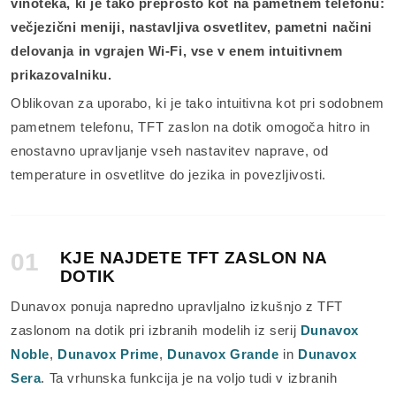
vinoteka, ki je tako preprosto kot na pametnem telefonu:
večjezični meniji, nastavljiva osvetlitev, pametni načini
delovanja in vgrajen Wi-Fi, vse v enem intuitivnem
prikazovalniku.
Oblikovan za uporabo, ki je tako intuitivna kot pri sodobnem
pametnem telefonu, TFT zaslon na dotik omogoča hitro in
enostavno upravljanje vseh nastavitev naprave, od
temperature in osvetlitve do jezika in povezljivosti.
01
KJE NAJDETE TFT ZASLON NA
DOTIK
Dunavox ponuja napredno upravljalno izkušnjo z TFT
zaslonom na dotik pri izbranih modelih iz serij
Dunavox
Noble
,
Dunavox Prime
,
Dunavox Grande
in
Dunavox
Sera
. Ta vrhunska funkcija je na voljo tudi v izbranih