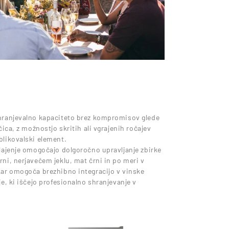
 shranjevalno kapaciteto brez kompromisov glede
čica, z možnostjo skritih ali vgrajenih ročajev
blikovalski element.
hlajenje omogočajo dolgoročno upravljanje zbirke
rni, nerjavečem jeklu, mat črni in po meri v
 kar omogoča brezhibno integracijo v vinske
je, ki iščejo profesionalno shranjevanje v