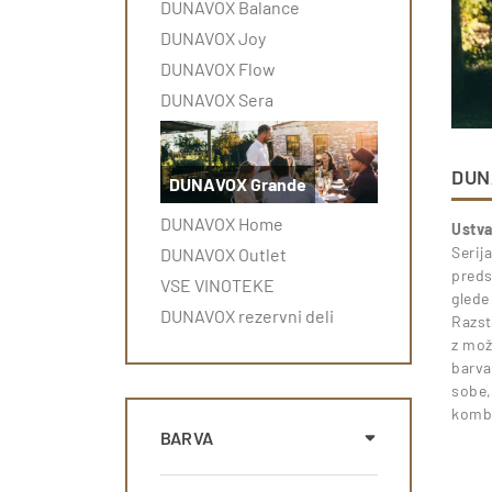
DUNAVOX Balance
DUNAVOX Joy
DUNAVOX Flow
DUNAVOX Sera
DUN
DUNAVOX Grande
DUNAVOX Home
Ustva
Serij
DUNAVOX Outlet
preds
VSE VINOTEKE
glede
DUNAVOX rezervni deli
Razst
z mož
barva
sobe,
kombi
BARVA