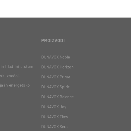
PROIZVODI
DUNAVOX Noble
in hladilni sistem
DUNAVOX Horizon
ski značaj,
DUNAVOX Prime
ja in energetsko
DUNAVOX Spirit
DUNAVOX Balance
DUNAVOX Joy
DUNAVOX Flow
DUNAVOX Sera