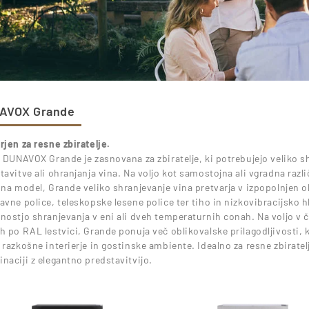
AVOX Grande
rjen za resne zbiratelje.
a DUNAVOX Grande je zasnovana za zbiratelje, ki potrebujejo veliko
tavitve ali ohranjanja vina. Na voljo kot samostojna ali vgradna razli
 na model, Grande veliko shranjevanje vina pretvarja v izpopolnjen o
avne police, teleskopske lesene police ter tiho in nizkovibracijsko 
nostjo shranjevanja v eni ali dveh temperaturnih conah. Na voljo v č
h po RAL lestvici, Grande ponuja več oblikovalske prilagodljivosti,
 razkošne interierje in gostinske ambiente. Idealno za resne zbiratel
naciji z elegantno predstavitvijo.