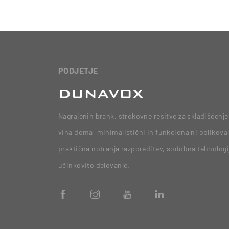
PODJETJE
Nagrajenih brank, strokovne rešitve za skladiščenje 
vina doma, minimalistični in funkcionalni oblikoval
praktična notranja razporeditev, sodobna tehnologi
učinkovito delovanje.