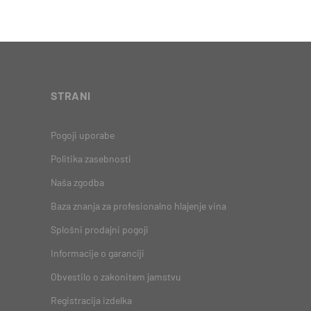
STRANI
Pogoji uporabe
Politika zasebnosti
Naša zgodba
Baza znanja za profesionalno hlajenje vina
Splošni prodajni pogoji
Informacije o garanciji
Obvestilo o zakonitem jamstvu
Registracija izdelka