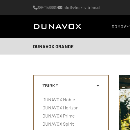
38641566618
info@vinskevitrine.si
DOMOV
DUNAVOX GRANDE
ZBIRKE
DUNAVOX Noble
DUNAVOX Horizon
DUNAVOX Prime
DUNAVOX Spirit