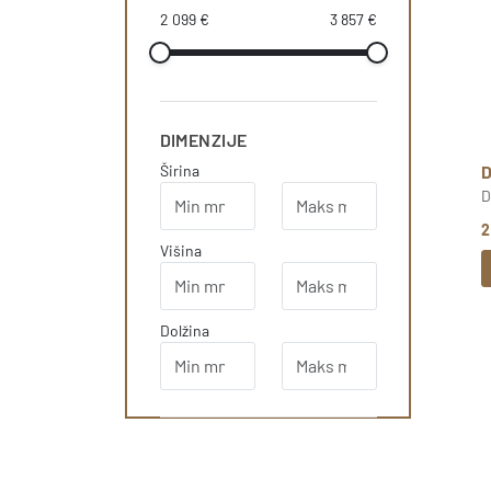
2 099 €
3 857 €
DIMENZIJE
Širina
D
2
Višina
Dolžina