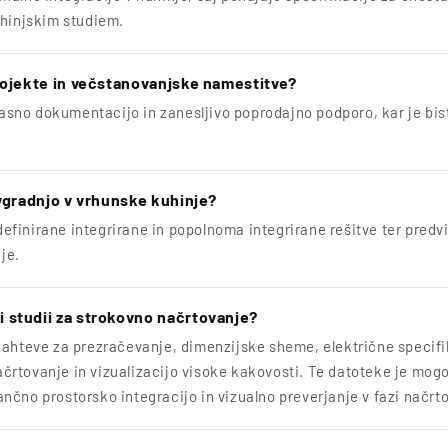
uhinjskim studiem.
projekte in večstanovanjske namestitve?
, jasno dokumentacijo in zanesljivo poprodajno podporo, kar je b
 vgradnjo v vrhunske kuhinje?
finirane integrirane in popolnoma integrirane rešitve ter predvid
je.
 studii za strokovno načrtovanje?
zahteve za prezračevanje, dimenzijske sheme, električne specifi
črtovanje in vizualizacijo visoke kakovosti. Te datoteke je mog
nčno prostorsko integracijo in vizualno preverjanje v fazi načrt