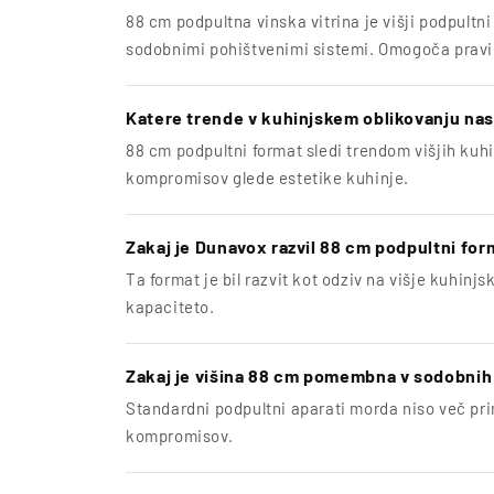
88 cm podpultna vinska vitrina je višji podpultni
sodobnimi pohištvenimi sistemi. Omogoča praviln
Katere trende v kuhinjskem oblikovanju nas
88 cm podpultni format sledi trendom višjih kuhin
kompromisov glede estetike kuhinje.
Zakaj je Dunavox razvil 88 cm podpultni for
Ta format je bil razvit kot odziv na višje kuhin
kapaciteto.
Zakaj je višina 88 cm pomembna v sodobnih
Standardni podpultni aparati morda niso več pr
kompromisov.