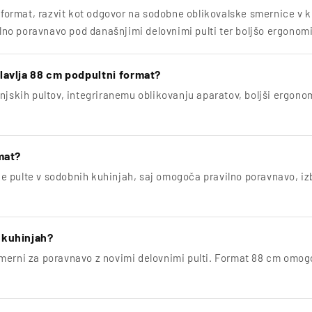
 format, razvit kot odgovor na sodobne oblikovalske smernice v ku
o poravnavo pod današnjimi delovnimi pulti ter boljšo ergonomij
lavlja 88 cm podpultni format?
jskih pultov, integriranemu oblikovanju aparatov, boljši ergonomij
mat?
jske pulte v sodobnih kuhinjah, saj omogoča pravilno poravnavo, 
 kuhinjah?
imerni za poravnavo z novimi delovnimi pulti. Format 88 cm omog