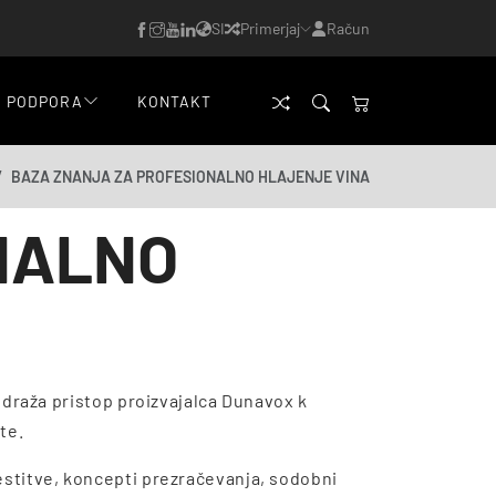
SI
Primerjaj
Račun
PODPORA
KONTAKT
BAZA ZNANJA ZA PROFESIONALNO HLAJENJE VINA
NALNO
Odraža pristop proizvajalca Dunavox k
te.
stitve, koncepti prezračevanja, sodobni