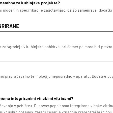
omembna za kuhinjske projekte?
i modeli in specifikacije zagotavljajo, da so zamenjave, dodatki i
GRIRANE
na za vgradnjo v kuhinjsko pohištvo, pri čemer pa mora biti prezr
?
eno prezračevalno tehnologijo neposredno v aparatu. Dodatne odp
lnoma integriranimi vinskimi vitrinami?
čevanja v pohištvu. Dunavox popolnoma integrirane vinske vitrin
kcijskih posegov, zaradi česar je vgradnja preprostejša in bolj 