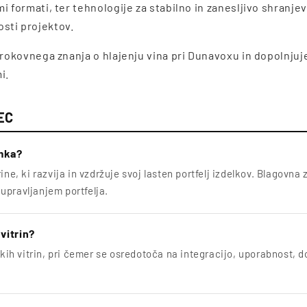
i formati, ter tehnologije za stabilno in zanesljivo shranjev
sti projektov.
strokovnega znanja o hlajenju vina pri Dunavoxu in dopolnju
i.
EC
amka?
ine, ki razvija in vzdržuje svoj lasten portfelj izdelkov. Blagovn
upravljanjem portfelja.
 vitrin?
nskih vitrin, pri čemer se osredotoča na integracijo, uporabnost, 