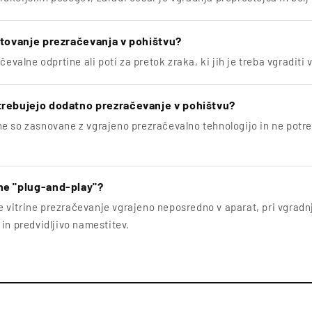
črtovanje prezračevanja v pohištvu?
evalne odprtine ali poti za pretok zraka, ki jih je treba vgraditi 
otrebujejo dodatno prezračevanje v pohištvu?
e so zasnovane z vgrajeno prezračevalno tehnologijo in ne potre
ine "plug-and-play"?
vitrine prezračevanje vgrajeno neposredno v aparat, pri vgradnj
in predvidljivo namestitev.