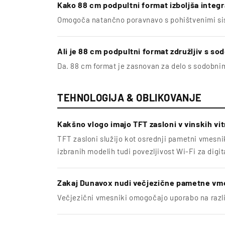
Kako 88 cm podpultni format izboljša integr
Omogoča natančno poravnavo s pohištvenimi sis
Ali je 88 cm podpultni format združljiv s s
Da. 88 cm format je zasnovan za delo s sodobni
TEHNOLOGIJA & OBLIKOVANJE
Kakšno vlogo imajo TFT zasloni v vinskih vi
TFT zasloni služijo kot osrednji pametni vmesni
izbranih modelih tudi povezljivost Wi-Fi za dig
Zakaj Dunavox nudi večjezične pametne vm
Večjezični vmesniki omogočajo uporabo na različ