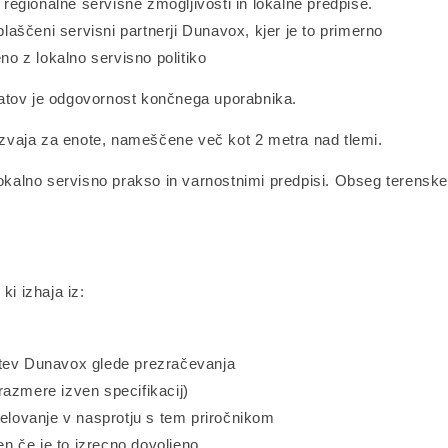
a regionalne servisne zmogljivosti in lokalne predpise.
blaščeni servisni partnerji Dunavox, kjer je to primerno
no z lokalno servisno politiko
ratov je odgovornost končnega uporabnika.
 izvaja za enote, nameščene več kot 2 metra nad tlemi.
lokalno servisno prakso in varnostnimi predpisi. Obseg terenskeg
ki izhaja iz:
htev Dunavox glede prezračevanja
razmere izven specifikacij)
delovanje v nasprotju s tem priročnikom
 če je to izrecno dovoljeno