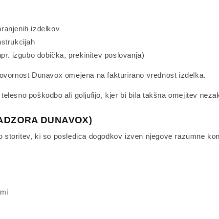
hranjenih izdelkov
strukcijah
pr. izgubo dobička, prekinitev poslovanja)
govornost Dunavox omejena na fakturirano vrednost izdelka.
lesno poškodbo ali goljufijo, kjer bi bila takšna omejitev nezak
 NADZORA DUNAVOX)
storitev, ki so posledica dogodkov izven njegove razumne kont
ami