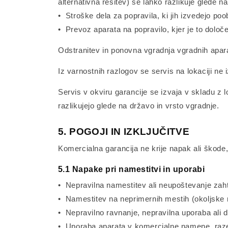
alternativna rešitev) se lahko razlikuje glede n
• Stroške dela za popravila, ki jih izvedejo poo
• Prevoz aparata na popravilo, kjer je to določe
Odstranitev in ponovna vgradnja vgradnih apa
Iz varnostnih razlogov se servis na lokaciji ne
Servis v okviru garancije se izvaja v skladu z 
razlikujejo glede na državo in vrsto vgradnje.
5. POGOJI IN IZKLJUČITVE
Komercialna garancija ne krije napak ali škode, 
5.1 Napake pri namestitvi in uporabi
• Nepravilna namestitev ali neupoštevanje za
• Namestitev na neprimernih mestih (okoljske 
• Nepravilno ravnanje, nepravilna uporaba ali 
• Uporaba aparata v komercialne namene, razen