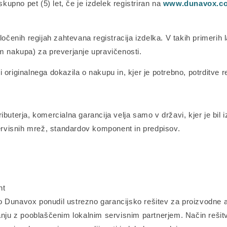
skupno pet (5) let, če je izdelek registriran na
www.dunavox.c
oločenih regijah zahtevana registracija izdelka. V takih primer
um nakupa) za preverjanje upravičenosti.
originalnega dokazila o nakupu in, kjer je potrebno, potrditve re
ibuterja, komercialna garancija velja samo v državi, kjer je bil 
servisnih mrež, standardov komponent in predpisov.
:
nt
 Dunavox ponudil ustrezno garancijsko rešitev za proizvodne a
vanju z pooblaščenim lokalnim servisnim partnerjem. Način reši