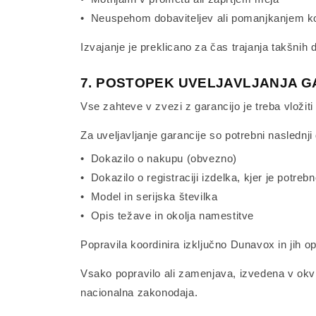
• Neuspehom dobaviteljev ali pomanjkanjem 
Izvajanje je preklicano za čas trajanja takšnih
7. POSTOPEK UVELJAVLJANJA G
Vse zahteve v zvezi z garancijo je treba vložiti
Za uveljavljanje garancije so potrebni naslednj
• Dokazilo o nakupu (obvezno)
• Dokazilo o registraciji izdelka, kjer je potre
• Model in serijska številka
• Opis težave in okolja namestitve
Popravila koordinira izključno Dunavox in jih opr
Vsako popravilo ali zamenjava, izvedena v okvi
nacionalna zakonodaja.