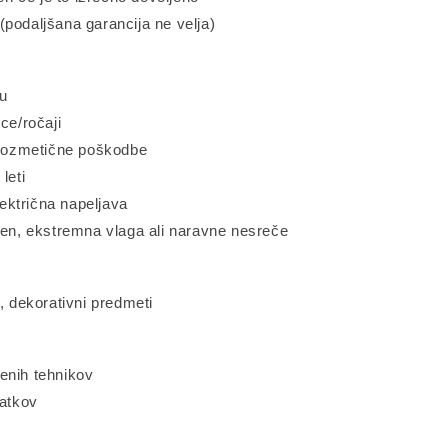
podaljšana garancija ne velja)
pu
ce/ročaji
i kozmetične poškodbe
leti
lektrična napeljava
sen, ekstremna vlaga ali naravne nesreče
ki, dekorativni predmeti
enih tehnikov
datkov