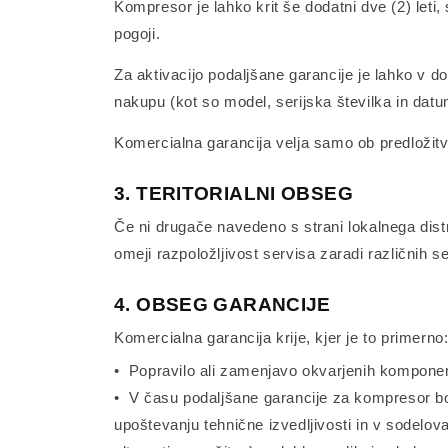
Kompresor je lahko krit še dodatni dve (2) leti, 
pogoji.
Za aktivacijo podaljšane garancije je lahko v d
nakupu (kot so model, serijska številka in dat
Komercialna garancija velja samo ob predložitvi 
3. TERITORIALNI OBSEG
Če ni drugače navedeno s strani lokalnega distr
omeji razpoložljivost servisa zaradi različnih 
4. OBSEG GARANCIJE
Komercialna garancija krije, kjer je to primerno
• Popravilo ali zamenjavo okvarjenih kompone
• V času podaljšane garancije za kompresor bo
upoštevanju tehnične izvedljivosti in v sodelo