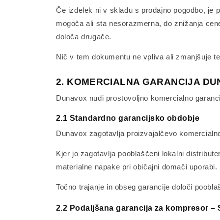
Če izdelek ni v skladu s prodajno pogodbo, je 
mogoča ali sta nesorazmerna, do znižanja cene 
določa drugače.
Nič v tem dokumentu ne vpliva ali zmanjšuje te
2. KOMERCIALNA GARANCIJA DU
Dunavox nudi prostovoljno komercialno garanci
2.1 Standardno garancijsko obdobje
Dunavox zagotavlja proizvajalčevo komercialno
Kjer jo zagotavlja pooblaščeni lokalni distribu
materialne napake pri običajni domači uporabi.
Točno trajanje in obseg garancije določi poobla
2.2 Podaljšana garancija za kompresor – 