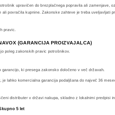
potrošnik upravičen do brezplačnega popravila ali zamenjave, oz
ali povračila kupnine. Zakonske zahteve je treba uveljavljati p
h pravic.
NAVOX (GARANCIJA PROIZVAJALCA)
jo poleg zakonskih pravic potrošnikov.
 garancijo, ki presega zakonsko določeno v več državah.
ter, je lahko komercialna garancija podaljšana do največ 36 mes
ščeni distributer v državi nakupa, skladno z lokalnimi predpisi 
Skupno 5 let