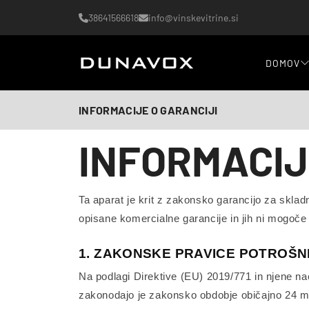
38641566618
info@vinskevitrine.si
DOMOV
INFORMACIJE O GARANCIJI
INFORMACIJ
Ta aparat je krit z zakonsko garancijo za skla
opisane komercialne garancije in jih ni mogoče om
1. ZAKONSKE PRAVICE POTROŠN
Na podlagi Direktive (EU) 2019/771 in njene na
zakonodajo je zakonsko obdobje običajno 24 mes