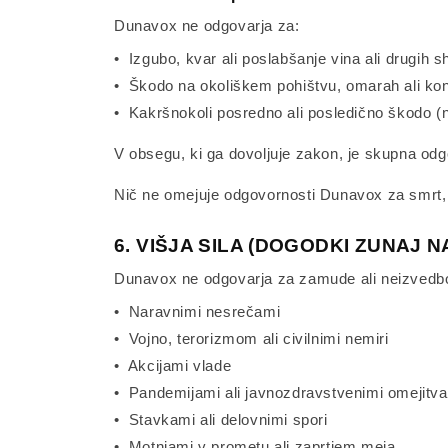
Dunavox ne odgovarja za:
• Izgubo, kvar ali poslabšanje vina ali drugih s
• Škodo na okoliškem pohištvu, omarah ali kon
• Kakršnokoli posredno ali posledično škodo (n
V obsegu, ki ga dovoljuje zakon, je skupna od
Nič ne omejuje odgovornosti Dunavox za smrt, te
6. VIŠJA SILA (DOGODKI ZUNAJ
Dunavox ne odgovarja za zamude ali neizvedbo 
• Naravnimi nesrečami
• Vojno, terorizmom ali civilnimi nemiri
• Akcijami vlade
• Pandemijami ali javnozdravstvenimi omejitv
• Stavkami ali delovnimi spori
• Motnjami v prometu ali zaprtjem meja