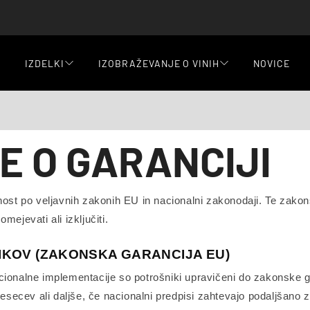
IZDELKI
IZOBRAŽEVANJE O VINIH
NOVICE
E O GARANCIJI
dnost po veljavnih zakonih EU in nacionalni zakonodaji. Te zako
ejevati ali izključiti.
IKOV (ZAKONSKA GARANCIJA EU)
cionalne implementacije so potrošniki upravičeni do zakonske g
ecev ali daljše, če nacionalni predpisi zahtevajo podaljšano z