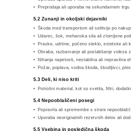
• Preprodaja ali uporaba na sekundarnem trgu (
5.2 Zunanji in okoljski dejavniki
• Škoda med transportom ali selitvijo po naku
• Udarec, šok, mehanska sila ali zlomljene poli
• Praske, udrtine, počeno steklo, estetske al
• Obraba, razbarvanje ali poslabšanje videza z 
• Nihanja napetosti, nestabilna ali nepravilna e
• Požar, poplava, vodna škoda, škodljivci, ple
5.3 Deli, ki niso kriti
• Potrošni material, kot so svetila, filtri, dodat
5.4 Nepooblaščeni posegi
• Popravila ali spremembe s strani nepooblašč
• Uporaba neoriginalnih rezervnih delov ali do
5.5 Vsebina in posledična škoda