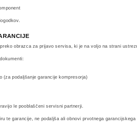
komponent
 dogodkov.
ARANCIJE
 preko obrazca za prijavo servisa, ki je na voljo na strani ustr
i dokumenti:
bno (za podaljšanje garancije kompresorja)
avijo le pooblaščeni servisni partnerji.
ru te garancije, ne podaljša ali obnovi prvotnega garancijskeg