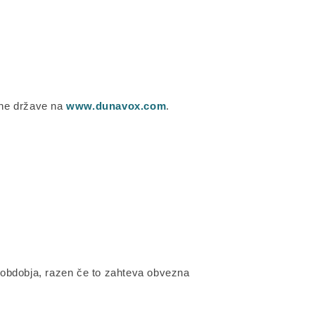
ezne države na
www.dunavox.com
.
a obdobja, razen če to zahteva obvezna