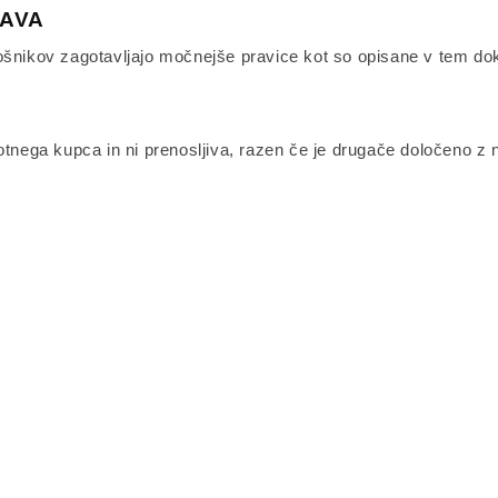
RAVA
rošnikov zagotavljajo močnejše pravice kot so opisane v tem d
votnega kupca in ni prenosljiva, razen če je drugače določeno z